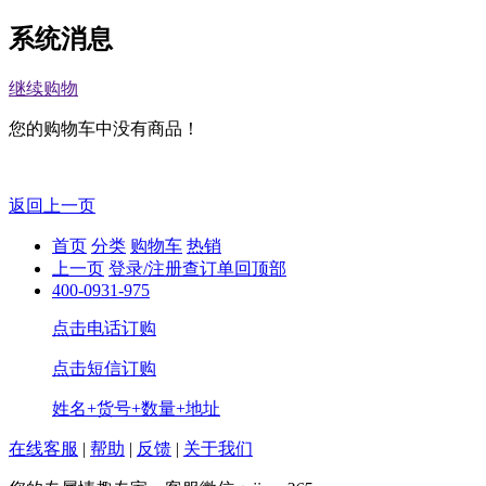
系统消息
继续购物
您的购物车中没有商品！
返回上一页
首页
分类
购物车
热销
上一页
登录/注册
查订单
回顶部
400-0931-975
点击电话订购
点击短信订购
姓名+货号+数量+地址
在线客服
|
帮助
|
反馈
|
关于我们