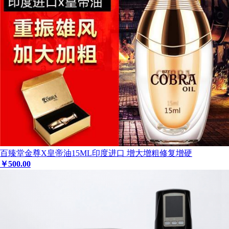
百臻堂金尊X皇帝油15ML印度进口 增大增粗修复增硬
￥
500
.00