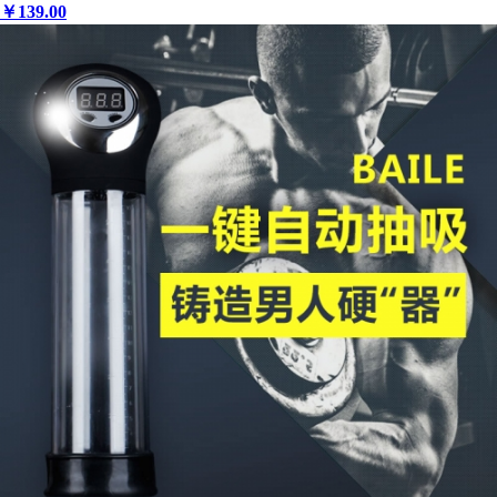
￥
139
.00