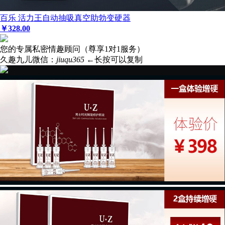
百乐 活力王自动抽吸真空助勃变硬器
￥
328
.00
您的专属私密情趣顾问（尊享1对1服务）
久趣九儿微信：
jiuqu365
←长按可以复制