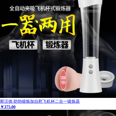
斯汉德 助勃锻炼加自慰飞机杯二合一锻炼器
￥
375
.00