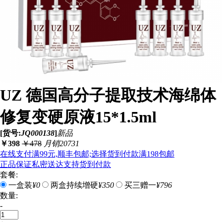
UZ 德国高分子提取技术海绵体
修复变硬原液15*1.5ml
[货号:
JQ000138
]
新品
￥
398
￥
478
月销20731
在线支付满99元,顺丰包邮;选择货到付款满198包邮
正品保证
私密送达
支持货到付款
套餐:
一盒装
¥0
两盒持续增硬
¥350
买三赠一
¥796
数量:
-