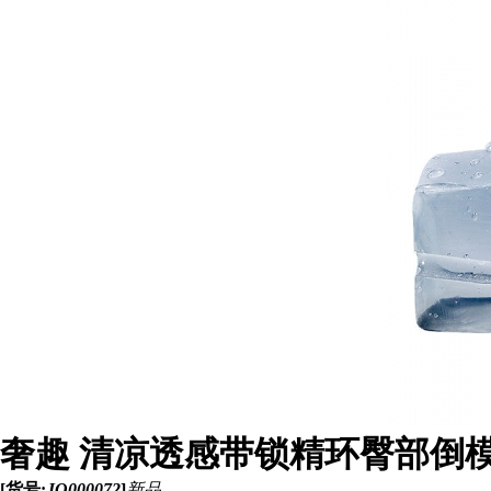
奢趣 清凉透感带锁精环臀部倒模
[货号:
JQ000072
]
新品