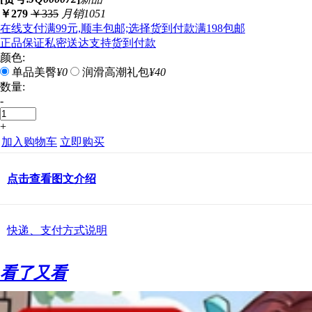
￥
279
￥
335
月销1051
在线支付满99元,顺丰包邮;选择货到付款满198包邮
正品保证
私密送达
支持货到付款
颜色:
单品美臀
¥0
润滑高潮礼包
¥40
数量:
-
+
加入购物车
立即购买
点击查看图文介绍
快递、支付方式说明
看了又看